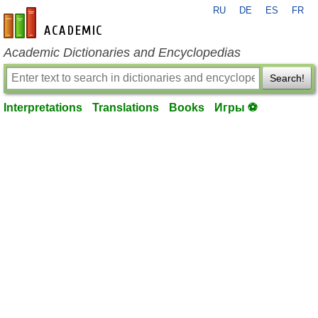
RU
DE
ES
FR
en-academic.com
Academic Dictionaries and Encyclopedias
Search!
Interpretations
Translations
Books
Игры ⚽