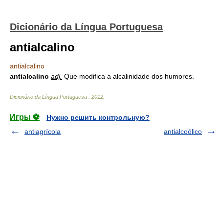
Dicionário da Língua Portuguesa
antialcalino
antialcalino
antialcalino
adj.
Que modifica a alcalinidade dos humores.
Dicionário da Língua Portuguesa
.
2012
.
Игры ⚽
Нужно решить контрольную?
antiagrícola
antialcoólico